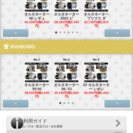
オルタネーター
オルタネーター
オルタネーター
オルタネー
W/ レギュ
2002 ビ
プリマス ダ
95- 00
66,330円(税6,030
28,490円(税2,590
28,710円(税2,610
28,710円(税2,
円)
円)
円)
円)
<
>
RANKING
No.1
No.2
No.3
No.4
オルタネーター
オルタネーター
02 オルタネータ
スターター
99 00
96- 03
ー シボレ
ター アウ
28,930円(税2,630
29,150円(税2,650
29,590円(税2,690
29,040円(税2,
円)
円)
円)
円)
<
>
ご利用ガイド
支払い方法 / 配送方法 / 会社概要