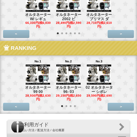
オルタネーター
オルタネーター
オルタネーター
オルタネー
W/ レギュ
2002 ビ
プリマス ダ
95- 00
66,330円(税6,030
28,490円(税2,590
28,710円(税2,610
28,710円(税2,
円)
円)
円)
円)
<
>
RANKING
No.1
No.2
No.3
No.4
オルタネーター
オルタネーター
02 オルタネータ
スターター
99 00
96- 03
ー シボレ
ター アウ
28,930円(税2,630
29,150円(税2,650
29,590円(税2,690
29,040円(税2,
円)
円)
円)
円)
<
>
ご利用ガイド
支払い方法 / 配送方法 / 会社概要