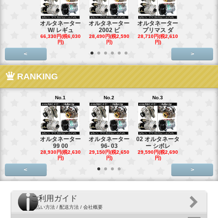
オルタネーター
オルタネーター
オルタネーター
オルタネー
W/ レギュ
2002 ビ
プリマス ダ
95- 00
66,330円(税6,030
28,490円(税2,590
28,710円(税2,610
28,710円(税2,
円)
円)
円)
円)
<
>
RANKING
No.1
No.2
No.3
No.4
オルタネーター
オルタネーター
02 オルタネータ
スターター
99 00
96- 03
ー シボレ
ター アウ
28,930円(税2,630
29,150円(税2,650
29,590円(税2,690
29,040円(税2,
円)
円)
円)
円)
<
>
ご利用ガイド
支払い方法 / 配送方法 / 会社概要