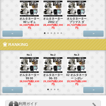
オルタネーター
オルタネーター
オルタネーター
オルタネー
W/ レギュ
2002 ビ
プリマス ダ
95- 00
66,330円(税6,030
28,490円(税2,590
28,710円(税2,610
28,710円(税2,
円)
円)
円)
円)
<
>
RANKING
No.1
No.2
No.3
No.4
オルタネーター
オルタネーター
02 オルタネータ
スターター
99 00
96- 03
ー シボレ
ター アウ
28,930円(税2,630
29,150円(税2,650
29,590円(税2,690
29,040円(税2,
円)
円)
円)
円)
<
>
ご利用ガイド