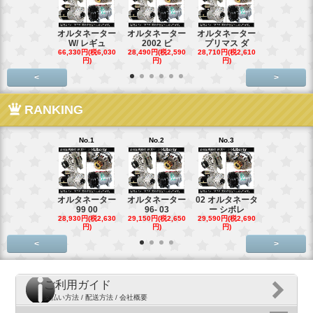
オルタネーター
オルタネーター
オルタネーター
オルタネー
W/ レギュ
2002 ビ
プリマス ダ
95- 00
66,330円(税6,030
28,490円(税2,590
28,710円(税2,610
28,710円(税2,
円)
円)
円)
円)
<
>
RANKING
No.1
No.2
No.3
No.4
オルタネーター
オルタネーター
02 オルタネータ
スターター
99 00
96- 03
ー シボレ
ター アウ
28,930円(税2,630
29,150円(税2,650
29,590円(税2,690
29,040円(税2,
円)
円)
円)
円)
<
>
ご利用ガイド
支払い方法 / 配送方法 / 会社概要