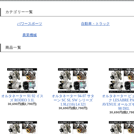
カテゴリー一覧
パワースポーツ
自動車・トラック
農業機械
商品一覧
オルタネーター 91 92 イス
オルタネーター 94-97 サタ
オルタネーター ビ
ズ RODEO 3.1L
ーン SC SL SW シリーズ
ク LESABRE P
30,690円(税2,790円)
1.9L(116) L4 321
AVENUE オール
30,690円(税2,790円)
98 DEL
30,690円(税2,79