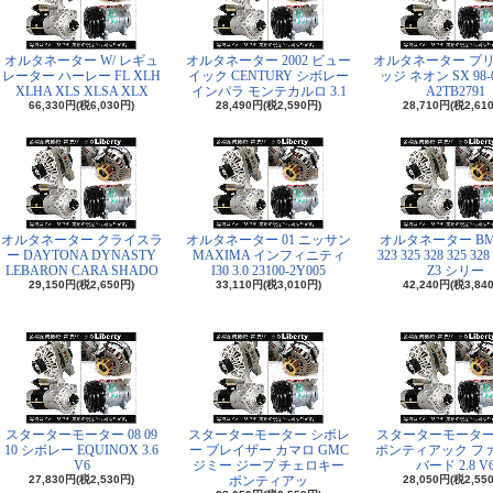
オルタネーター W/ レギュ
オルタネーター 2002 ビュー
オルタネーター プリ
レーター ハーレー FL XLH
イック CENTURY シボレー
ッジ ネオン SX 98-0
XLHA XLS XLSA XLX
インパラ モンテカルロ 3.1
A2TB2791
66,330円(税6,030円)
28,490円(税2,590円)
28,710円(税2,61
オルタネーター クライスラ
オルタネーター 01 ニッサン
オルタネーター BMW
ー DAYTONA DYNASTY
MAXIMA インフィニティ
323 325 328 325 328
LEBARON CARA SHADO
I30 3.0 23100-2Y005
Z3 シリー
29,150円(税2,650円)
33,110円(税3,010円)
42,240円(税3,84
スターターモーター 08 09
スターターモーター シボレ
スターターモーター 84
10 シボレー EQUINOX 3.6
ー ブレイザー カマロ GMC
ポンティアック フ
V6
ジミー ジープ チェロキー
バード 2.8 V
27,830円(税2,530円)
ポンティアッ
28,050円(税2,55