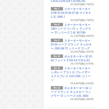
CHALLENGER CHARGER
30,360円(税2,760円)
No.7
スターターモーター
FOR 03 04 05 06 07 08 マツダ 6
2.3L 2009 2
30,580円(税2,780円)
No.8
スターターモーター
2003 ジープ リバティ ラングラ
ー TJ シリーズ 2.4L M1T86
31,130円(税2,830円)
No.9
スターターモーター
03 04 ジープ グランド チェロキ
ー 2003-06 TJ シリーズ ラング
26,950円(税2,450円)
No.10
オルタネーター 02 03
04 フォード F550 6.8 V10 GAS
29,370円(税2,670円)
No.11
スターターモーター
シボレー アストロ ブレイザー
エクスプレス S10 GMC ジミー
ソ
26,840円(税2,440円)
No.12
オルタネーター 04 ジ
ープ グランド チェロキー ラン
グラー TJ シリーズ 4.0L 5604
29,590円(税2,690円)