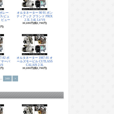
ボレー
オルタネーター 90 91 ポン
TA ビュ
ティアック グランド PRIX
K ビュー
2.3L 3.4L L4 V6
30,690円(税2,790円)
0円)
-92 ポ
オルタネーター 1987-91 オ
イヤーバ
ールズモービル CUTLASS
V6
CALAIS 2.3L
0円)
30,690円(税2,790円)
...
349
>