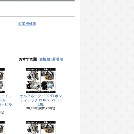
産業機械用
おすすめ順
|
価格順
|
新着順
ューイッ
オルタネーター 92 93 ポン
ARK
ティアック BONNEVILLE
ズモービル
3.8L
30,690円(税2,790円)
0円)