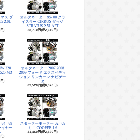
マス ダ
オルタネーター 95- 00 クラ
5 2.0L
イスラー CIRRUS ダッジ
STRATUS 2.5L A2T
0円)
28,710円(税2,610円)
 320
オルタネーター 2007 2008
 525 M3
2009 フォード エクスペディ
ション リンカーン ナビゲー
0円)
タ
69,520円(税6,320円)
 - 89
スターターモーター 02 - 09
ァイヤー
ミニ COOPER 1.6
6
31,460円(税2,860円)
0円)