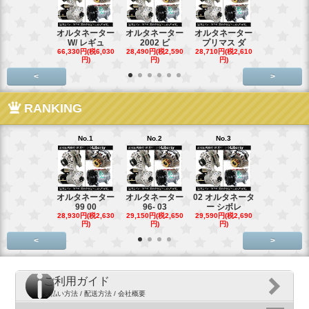
オルタネーター
オルタネーター
オルタネーター
オルタネー
W/ レギュ
2002 ビ
プリマス ダ
95- 00
66,330円(税6,030
28,490円(税2,590
28,710円(税2,610
28,710円(税2,
円)
円)
円)
円)
<
>
RANKING
No.1
No.2
No.3
No.4
オルタネーター
オルタネーター
02 オルタネータ
スターター
99 00
96- 03
ー シボレ
ター アウ
28,930円(税2,630
29,150円(税2,650
29,590円(税2,690
29,040円(税2,
円)
円)
円)
円)
<
>
ご利用ガイド
支払い方法 / 配送方法 / 会社概要