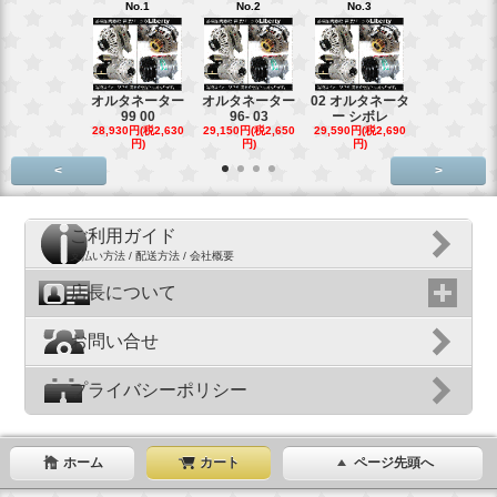
No.1
No.2
No.3
No.4
オルタネーター
オルタネーター
02 オルタネータ
スターター
99 00
96- 03
ー シボレ
ター アウ
28,930円(税2,630
29,150円(税2,650
29,590円(税2,690
29,040円(税2,
円)
円)
円)
円)
<
>
ご利用ガイド
支払い方法 / 配送方法 / 会社概要
店長について
お問い合せ
プライバシーポリシー
ホーム
カート
ページ先頭へ