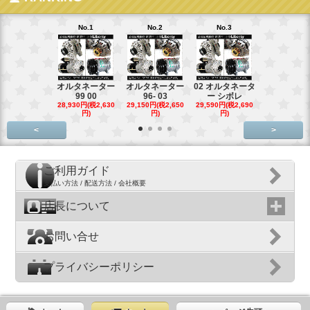
No.1
No.2
No.3
No.4
オルタネーター
オルタネーター
02 オルタネータ
スターター
99 00
96- 03
ー シボレ
ター アウ
28,930円(税2,630
29,150円(税2,650
29,590円(税2,690
29,040円(税2,
円)
円)
円)
円)
<
>
ご利用ガイド
支払い方法 / 配送方法 / 会社概要
店長について
お問い合せ
プライバシーポリシー