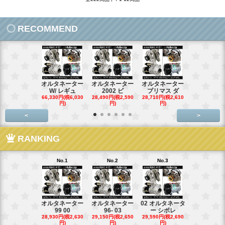
RECOMMEND
オルタネーター
オルタネーター
オルタネーター
オルタネー
W/ レギュ
2002 ビ
プリマス ダ
95- 00
66,330円(税6,030
28,490円(税2,590
28,710円(税2,610
28,710円(税2,
円)
円)
円)
円)
<
>
RANKING
No.1
No.2
No.3
No.4
オルタネーター
オルタネーター
02 オルタネータ
スターター
99 00
96- 03
ー シボレ
ター アウ
28,930円(税2,630
29,150円(税2,650
29,590円(税2,690
29,040円(税2,
円)
円)
円)
円)