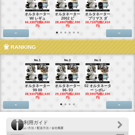
オルタネーター
オルタネーター
オルタネーター
オルタネー
W/ レギュ
2002 ビ
プリマス ダ
95- 00
66,330円(税6,030
28,490円(税2,590
28,710円(税2,610
28,710円(税2,
円)
円)
円)
円)
<
>
RANKING
No.1
No.2
No.3
No.4
オルタネーター
オルタネーター
02 オルタネータ
スターター
99 00
96- 03
ー シボレ
ター アウ
28,930円(税2,630
29,150円(税2,650
29,590円(税2,690
29,040円(税2,
円)
円)
円)
円)
<
>
ご利用ガイド
支払い方法 / 配送方法 / 会社概要