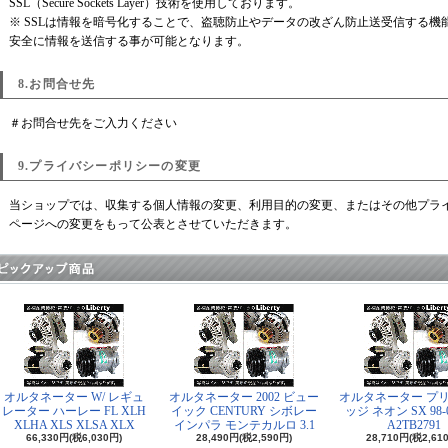
SSL（Secure Sockets Layer）技術を使用しております。
※ SSLは情報を暗号化することで、盗聴防止やデータの改ざん防止送受信する機
安全に情報を送信する事が可能となります。
8.お問合せ先
＃お問合せ先をご入力ください
9.プライバシーポリシーの変更
当ショップでは、収集する個人情報の変更、利用目的の変更、またはその他プラ
ページへの変更をもって公表とさせていただきます。
オルタネーター W/ レギュ
オルタネーター 2002 ビュー
オルタネーター プリ
レーター ハーレー FL XLH
イック CENTURY シボレー
ッジ ネオン SX 98-0
XLHA XLS XLSA XLX
インパラ モンテカルロ 3.1
A2TB2791
66,330円(税6,030円)
28,490円(税2,590円)
28,710円(税2,61