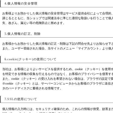
4.個人情報の安全管理
お客様よりお預かりした個人情報の安全管理はサービス提供会社によって合理的
講じるとともに、当ショップでは関連法令に準じた適切な取扱いを行うことで個
失、改ざん、漏えい等の危険防止に努めます。
5.個人情報の訂正、削除
お客様からお預かりした個人情報の訂正・削除は下記の問合せ先よりお知らせ下
また、ユーザー登録された場合、当サイトのメニュー「マイアカウント」より個
6.cookie(クッキー)の使用について
当社は、お客様によりよいサービスを提供するため、cookie （クッキー）を使
を特定できる情報の収集を行えるものではなく、お客様のプライバシーを侵害す
また、cookie （クッキー）の受け入れを希望されない場合は、ブラウザの設定
※cookie （クッキー）とは、サーバーコンピュータからお客様のブラウザに送
タのハードディスクに蓄積される情報です。
7.SSLの使用について
個人情報の入力時には、セキュリティ確保のため、これらの情報が傍受、妨害ま