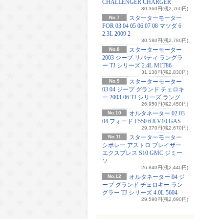
CHALLENGER CHARGER
30,360円(税2,760円)
No.7
スターターモーター
FOR 03 04 05 06 07 08 マツダ 6
2.3L 2009 2
30,580円(税2,780円)
No.8
スターターモーター
2003 ジープ リバティ ラングラ
ー TJ シリーズ 2.4L M1T86
31,130円(税2,830円)
No.9
スターターモーター
03 04 ジープ グランド チェロキ
ー 2003-06 TJ シリーズ ラング
26,950円(税2,450円)
No.10
オルタネーター 02 03
04 フォード F550 6.8 V10 GAS
29,370円(税2,670円)
No.11
スターターモーター
シボレー アストロ ブレイザー
エクスプレス S10 GMC ジミー
ソ
26,840円(税2,440円)
No.12
オルタネーター 04 ジ
ープ グランド チェロキー ラン
グラー TJ シリーズ 4.0L 5604
29,590円(税2,690円)