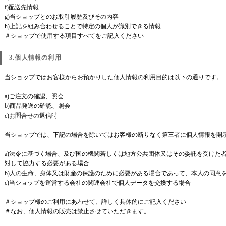
f)配送先情報
g)当ショップとのお取引履歴及びその内容
h)上記を組み合わせることで特定の個人が識別できる情報
＃ショップで使用する項目すべてをご記入ください
3.個人情報の利用
当ショップではお客様からお預かりした個人情報の利用目的は以下の通りです。
a)ご注文の確認、照会
b)商品発送の確認、照会
c)お問合せの返信時
当ショップでは、下記の場合を除いてはお客様の断りなく第三者に個人情報を開
a)法令に基づく場合、及び国の機関若しくは地方公共団体又はその委託を受けた
対して協力する必要がある場合
b)人の生命、身体又は財産の保護のために必要がある場合であって、本人の同意
c)当ショップを運営する会社の関連会社で個人データを交換する場合
＃ショップ様のご利用にあわせて、詳しく具体的にご記入ください
＃なお、個人情報の販売は禁止させていただきます。