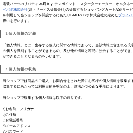
電装パーツのリバティ 本店ｂｙ テンポイント スターターモーター オルタネー
ペパボ株式会社
(以下サービス提供会社)の提供するショッピングカートASPサ
を利用して当ショップを開設するにあたりGMOペパボ株式会社の定めた
プライバ
扱いを行います。
1.個人情報の定義
「個人情報」とは、生存する個人に関する情報であって、当該情報に含まれる氏
の個人を識別することができるもの、及び他の情報と容易に照合することができ
ができることとなるものをいいます。
2.個人情報の収集
当ショップでは商品のご購入、お問合せをされた際にお客様の個人情報を収集す
収集するにあたっては利用目的を明記の上、適法かつ公正な手段によります。
当ショップで収集する個人情報は以下の通りです。
a)お名前、フリガナ
b)ご住所
c)お電話番号
d)メールアドレス
e)パスワード