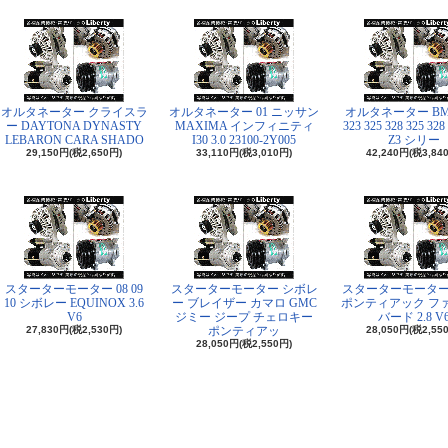
オルタネーター クライスラ
オルタネーター 01 ニッサン
オルタネーター BMW
ー DAYTONA DYNASTY
MAXIMA インフィニティ
323 325 328 325 328
LEBARON CARA SHADO
I30 3.0 23100-2Y005
Z3 シリー
29,150円(税2,650円)
33,110円(税3,010円)
42,240円(税3,84
スターターモーター 08 09
スターターモーター シボレ
スターターモーター 84
10 シボレー EQUINOX 3.6
ー ブレイザー カマロ GMC
ポンティアック フ
V6
ジミー ジープ チェロキー
バード 2.8 V
27,830円(税2,530円)
ポンティアッ
28,050円(税2,55
28,050円(税2,550円)