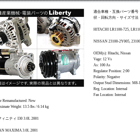
適合車種・互換パーツ番号
径・回転方向・サイズ寸法・ギア
HITACHI LR1100-725, LR11
NISSAN 23100-2Y005, 2310
OEM(s): Hitachi, Nissan
Vage: 12 Vs
As: 100 As
Regulator Position: 2:00
Polarity: Negative
Output Stud Dimensions: M8-
Reg. Location: Internal
Fan Location: Internal
r Remanufactured: New
imate Weight: 13.5 lbs / 6.14 kg
ニティ I30 3.0L 2001
AN MAXIMA 3.0L 2001