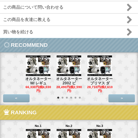
この商品について問い合わせる
この商品を友達に教える
買い物を続ける
RECOMMEND
オルタネーター
オルタネーター
オルタネーター
オルタネー
W/ レギュ
2002 ビ
プリマス ダ
95- 00
66,330円(税6,030
28,490円(税2,590
28,710円(税2,610
28,710円(税2,
円)
円)
円)
円)
<
>
RANKING
No.1
No.2
No.3
No.4