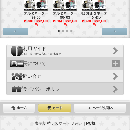
オルタネーター
オルタネーター
02 オルタネータ
スターター
99 00
96- 03
ー シボレ
ター アウ
28,930円(税2,630
29,150円(税2,650
29,590円(税2,690
29,040円(税2,
円)
円)
円)
円)
<
>
ご利用ガイド
支払い方法 / 配送方法 / 会社概要
店長について
お問い合せ
プライバシーポリシー
ホーム
カート
ページ先頭へ
表示切替 : スマートフォン |
PC版