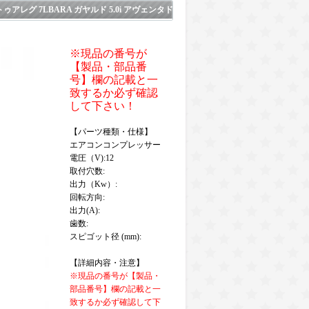
レグ 7LBARA ガヤルド 5.0i アヴェンタド
※現品の番号が
【製品・部品番
号】欄の記載と一
致するか必ず確認
して下さい！
【パーツ種類・仕様】
エアコンコンプレッサー
電圧（V):12
取付穴数:
出力（Kw）:
回転方向:
出力(A):
歯数:
スピゴット径 (mm):
【詳細内容・注意】
※現品の番号が【製品・
部品番号】欄の記載と一
致するか必ず確認して下