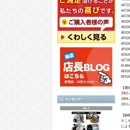
44722
44726
44726
4E02
4E02
4E02
4F02
4F02
4F026
4O02
4Z726
81484
8E02
8F02
【適
200
200
201
No.1
【納
※こ
によ