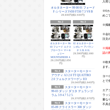
入荷
オルタネーター 99 00 01 フォード
※6
F-シリーズ F450 F550 7.3 V8 B
28,930円(税2,630円)
めご
No.2
No.3
※掲
※会
注文
オルタネーター 96-
02 オルタネーター
03 フォード エクス
シボレー アバラン
※掲
プローラー マーキ
チ 5.3L 8.1L
認の
29,590円(税2,690
ュリー
円)
MOUNTAINEER 4.
29,150円(税2,650
※欧
円)
ます
No.4
スターターモーター
アウディ A3 2.0 TT QUATTRO
ヨー
2.0 フォルクスワーゲン EO
とで
29,040円(税2,640円)
No.5
スターターモーター
エア
99-03 ダッジ ダコタ デュランゴ
ラッ
ラム 3.9 4.7 5.2 5.
29,370円(税2,670円)
量な
No.6
スターターモーター
不具
05-09 クライスラー 300 ダッジ