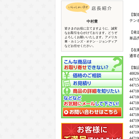
【製
テン
中村豊
皆さまのお役に立てますように、誠実
【発
なお取引を心がけております。どうぞ
よろしくお願いいたします。アメリカ
単品
車・カミンズ・オナン・ジョンディア
などお任せください。
【在
通常
【製
40026
44715
44715
44718
44718
44718
44718
44718
44719
44719
44719
44719