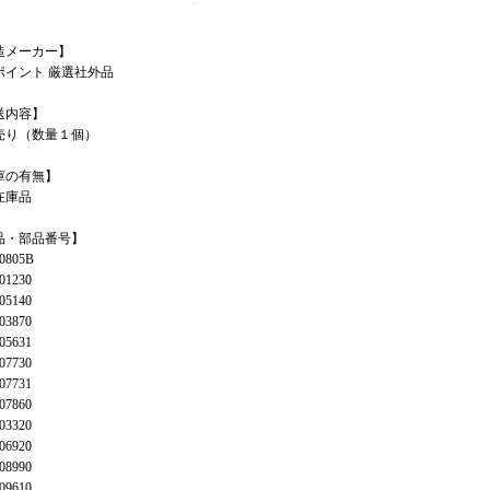
造メーカー】
ポイント 厳選社外品
送内容】
売り（数量１個）
庫の有無】
在庫品
品・部品番号】
0805B
01230
05140
03870
05631
07730
07731
07860
03320
06920
08990
09610