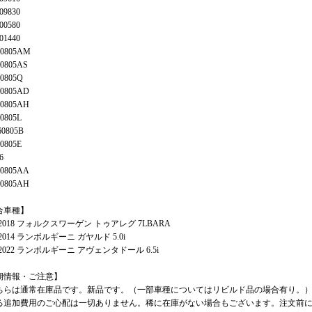
09830
00580
01440
60805AM
60805AS
60805Q
60805AD
60805AH
0805L
60805B
0805E
6
60805AA
60805AH
合車種】
2-2018 フォルクスワーゲン トゥアレグ 7LBARA
4-2014 ランボルギーニ ガヤルド 5.0i
1-2022 ランボルギーニ アヴェンタドール 6.5i
期情報・ご注意】
ちらは通常在庫品です。新品です。（一部車種についてはリビルド品の場合有り。
る追加費用のご心配は一切ありません。稀に在庫がない場合もございます。注文前に