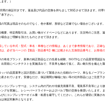
します。）
カ月間の保証付きです。返金及び代品の交換を持ちまして対応させて頂きます。付帯
了承下さい。
載の写真は現品そのものでなく、色や素材、形状など正確でない場合がございます
社概要、特定商取引法、お買い物ガイドページなどにあります、注文時のご注意、
の場合はご理解を頂けたものとさせて頂きます。
載している年式・型式・車名・車種などの情報は、あくまで参考情報であり、正確
際は、必ず当ページの【製品・部品番号】欄に記載された互換部品番号と、お客様
米の有名ブランド、新車の純正部品などの生産を経験、ISO/TSなどの品質管理認
。出荷前にベンチテストを実施済みで、不良率も極めて低く、高い耐久性を備えた
ロッパの品質基準と設計思想に基づいて製造された信頼のパーツ。単なるノーブラ
生産されています。安価なだけ、保証期間が極端に短い等の社外部品にはご注意下
コンコンプレッサーは、システム内の汚れや冷媒充填量不良、電装系不良等により
シングを実施し、レシーバードライヤーおよびバルブ類の交換を推奨いたします。
らびにコンプレッサーオイル量・粘度を厳守してください。これらが適切に実施さ
合は保証対象外となります。