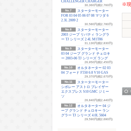
CHALLENGER CHARGER
※
30,360円(税2,760円)
No.7
スターターモーター
FOR 03 04 05 06 07 08 マツダ 6
2.3L 2009 2
30,580円(税2,780円)
No.8
スターターモーター
2003 ジープ リバティ ラングラ
ー TJ シリーズ 2.4L M1T86
31,130円(税2,830円)
No.9
スターターモーター
03 04 ジープ グランド チェロキ
ー 2003-06 TJ シリーズ ラング
26,950円(税2,450円)
No.10
オルタネーター 02 03
04 フォード F550 6.8 V10 GAS
29,370円(税2,670円)
No.11
スターターモーター
シボレー アストロ ブレイザー
エクスプレス S10 GMC ジミー
ソ
26,840円(税2,440円)
No.12
オルタネーター 04 ジ
ープ グランド チェロキー ラン
グラー TJ シリーズ 4.0L 5604
29,590円(税2,690円)