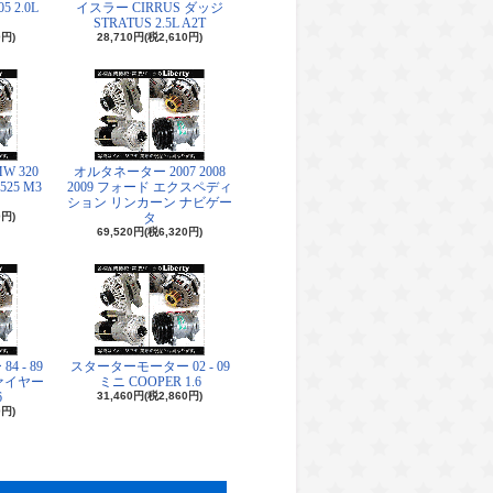
5 2.0L
イスラー CIRRUS ダッジ
STRATUS 2.5L A2T
0円)
28,710円(税2,610円)
 320
オルタネーター 2007 2008
 525 M3
2009 フォード エクスペディ
ション リンカーン ナビゲー
0円)
タ
69,520円(税6,320円)
 - 89
スターターモーター 02 - 09
ァイヤー
ミニ COOPER 1.6
6
31,460円(税2,860円)
0円)