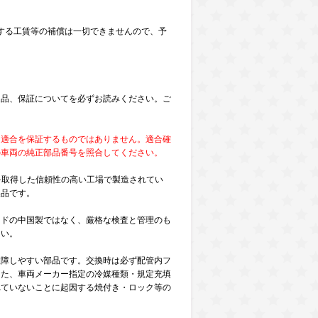
する工賃等の補償は一切できませんので、予
。
返品、保証についてを必ずお読みください。ご
な適合を保証するものではありません。適合確
の車両の純正部品番号を照合してください。
証を取得した信頼性の高い工場で製造されてい
製品です。
ンドの中国製ではなく、厳格な検査と管理のも
さい。
故障しやすい部品です。交換時は必ず配管内フ
また、車両メーカー指定の冷媒種類・規定充填
れていないことに起因する焼付き・ロック等の