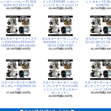
レーター ハーレー FL XLH
イック CENTURY シボレー
ッジ ネオン SX 98-0
XLHA XLS XLSA XLX
インパラ モンテカルロ 3.1
A2TB2791
66,330円(税6,030円)
28,490円(税2,590円)
28,710円(税2,61
オルタネーター クライスラ
オルタネーター 01 ニッサン
オルタネーター BMW
ー DAYTONA DYNASTY
MAXIMA インフィニティ
323 325 328 325 328
LEBARON CARA SHADO
I30 3.0 23100-2Y005
Z3 シリー
29,150円(税2,650円)
33,110円(税3,010円)
42,240円(税3,84
スターターモーター 08 09
スターターモーター シボレ
スターターモーター 84
10 シボレー EQUINOX 3.6
ー ブレイザー カマロ GMC
ポンティアック フ
V6
ジミー ジープ チェロキー
バード 2.8 V
27,830円(税2,530円)
ポンティアッ
28,050円(税2,55
28,050円(税2,550円)