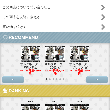
この商品について問い合わせる
この商品を友達に教える
買い物を続ける
RECOMMEND
オルタネーター
オルタネーター
オルタネーター
オルタネー
W/ レギュ
2002 ビ
プリマス ダ
95- 00
66,330円(税6,030
28,490円(税2,590
28,710円(税2,610
28,710円(税2,
円)
円)
円)
円)
<
>
RANKING
No.1
No.2
No.3
No.4