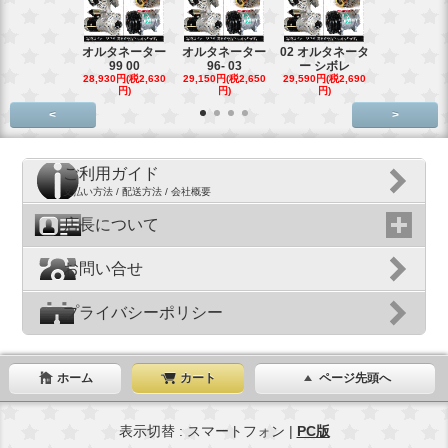
オルタネーター
オルタネーター
02 オルタネータ
スターター
99 00
96- 03
ー シボレ
ター アウ
28,930円(税2,630
29,150円(税2,650
29,590円(税2,690
29,040円(税2,
円)
円)
円)
円)
<
>
ご利用ガイド
支払い方法 / 配送方法 / 会社概要
店長について
お問い合せ
プライバシーポリシー
ホーム
カート
ページ先頭へ
表示切替 : スマートフォン |
PC版