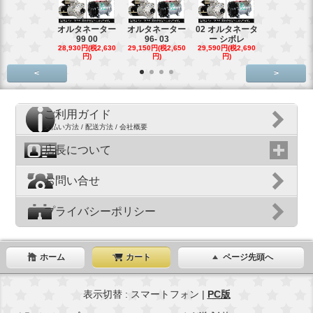
オルタネーター
オルタネーター
02 オルタネータ
スターター
99 00
96- 03
ー シボレ
ター アウ
28,930円(税2,630
29,150円(税2,650
29,590円(税2,690
29,040円(税2,
円)
円)
円)
円)
<
>
ご利用ガイド
支払い方法 / 配送方法 / 会社概要
店長について
お問い合せ
プライバシーポリシー
ホーム
カート
ページ先頭へ
表示切替 : スマートフォン |
PC版