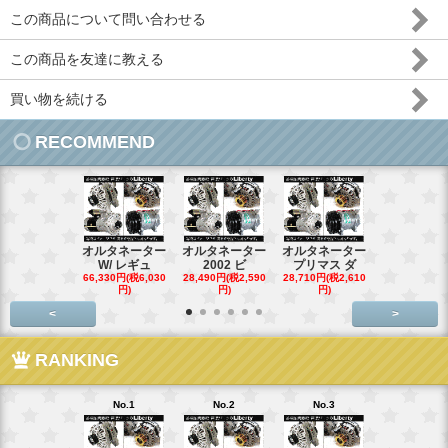
この商品について問い合わせる
この商品を友達に教える
買い物を続ける
RECOMMEND
オルタネーター
オルタネーター
オルタネーター
オルタネー
W/ レギュ
2002 ビ
プリマス ダ
95- 00
66,330円(税6,030
28,490円(税2,590
28,710円(税2,610
28,710円(税2,
円)
円)
円)
円)
<
>
RANKING
No.1
No.2
No.3
No.4