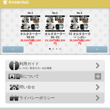
RANKING
No.1
No.2
No.3
No.4
オルタネーター
オルタネーター
02 オルタネータ
スターター
99 00
96- 03
ー シボレ
ター アウ
28,930円(税2,630
29,150円(税2,650
29,590円(税2,690
29,040円(税2,
円)
円)
円)
円)
<
>
ご利用ガイド
支払い方法 / 配送方法 / 会社概要
店長について
お問い合せ
プライバシーポリシー