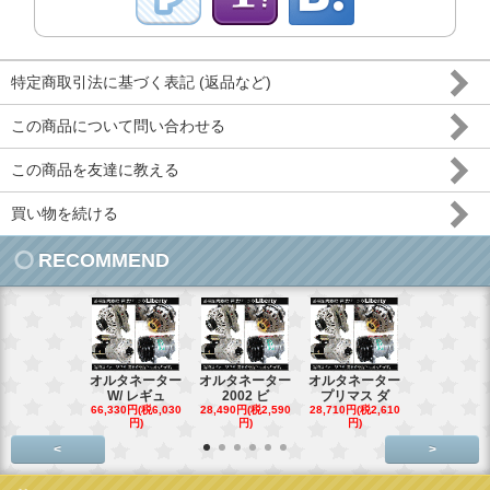
特定商取引法に基づく表記 (返品など)
この商品について問い合わせる
この商品を友達に教える
買い物を続ける
RECOMMEND
オルタネーター
オルタネーター
オルタネーター
オルタネー
W/ レギュ
2002 ビ
プリマス ダ
95- 00
66,330円(税6,030
28,490円(税2,590
28,710円(税2,610
28,710円(税2,
円)
円)
円)
円)
<
>