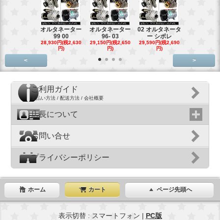
オルタネーター
オルタネーター
02 オルタネータ
スターター
99 00
96- 03
ー シボレ
ター アウ
28,930円(税2,630
29,150円(税2,650
29,590円(税2,690
29,040円(税2,
円)
円)
円)
円)
<
>
ご利用ガイド
支払い方法 / 配送方法 / 会社概要
店長について
お問い合せ
プライバシーポリシー
ホーム
カート
ページ先頭へ
表示切替 : スマートフォン |
PC版