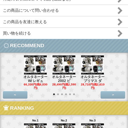
この商品について問い合わせる
この商品を友達に教える
買い物を続ける
RECOMMEND
オルタネーター
オルタネーター
オルタネーター
オルタネー
W/ レギュ
2002 ビ
プリマス ダ
95- 00
66,330円(税6,030
28,490円(税2,590
28,710円(税2,610
28,710円(税2,
円)
円)
円)
円)
<
>
RANKING
No.1
No.2
No.3
No.4