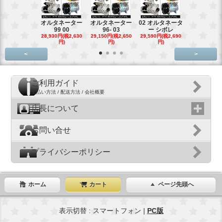
オルタネーター
オルタネーター
02 オルタネータ
スターター
99 00
96- 03
ー シボレ
ター アウ
28,930円(税2,630
29,150円(税2,650
29,590円(税2,690
29,040円(税2,
円)
円)
円)
円)
<
>
ご利用ガイド
支払い方法 / 配送方法 / 会社概要
店長について
お問い合せ
プライバシーポリシー
ホーム
カート
ページ先頭へ
表示切替 : スマートフォン |
PC版