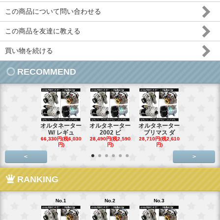
この商品について問い合わせる
この商品を友達に教える
買い物を続ける
RECOMMEND
オルタネーター
オルタネーター
オルタネーター
オルタネー
W/ レギュ
2002 ビ
プリマス ダ
95- 00
66,330円(税6,030
28,490円(税2,590
28,710円(税2,610
28,710円(税2,
円)
円)
円)
円)
<
>
RANKING
No.1
No.2
No.3
No.4