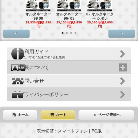
オルタネーター
オルタネーター
02 オルタネータ
スターター
99 00
96- 03
ー シボレ
ター アウ
28,930円(税2,630
29,150円(税2,650
29,590円(税2,690
29,040円(税2,
円)
円)
円)
円)
<
>
ご利用ガイド
支払い方法 / 配送方法 / 会社概要
店長について
お問い合せ
プライバシーポリシー
ホーム
カート
ページ先頭へ
表示切替 : スマートフォン |
PC版