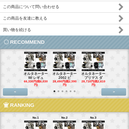
この商品について問い合わせる
この商品を友達に教える
買い物を続ける
RECOMMEND
オルタネーター
オルタネーター
オルタネーター
オルタネー
W/ レギュ
2002 ビ
プリマス ダ
95- 00
66,330円(税6,030
28,490円(税2,590
28,710円(税2,610
28,710円(税2,
円)
円)
円)
円)
<
>
RANKING
No.1
No.2
No.3
No.4