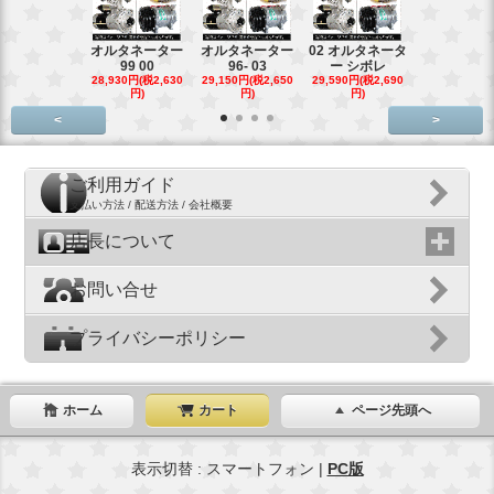
オルタネーター
オルタネーター
02 オルタネータ
スターター
99 00
96- 03
ー シボレ
ター アウ
28,930円(税2,630
29,150円(税2,650
29,590円(税2,690
29,040円(税2,
円)
円)
円)
円)
<
>
ご利用ガイド
支払い方法 / 配送方法 / 会社概要
店長について
お問い合せ
プライバシーポリシー
ホーム
カート
ページ先頭へ
表示切替 : スマートフォン |
PC版