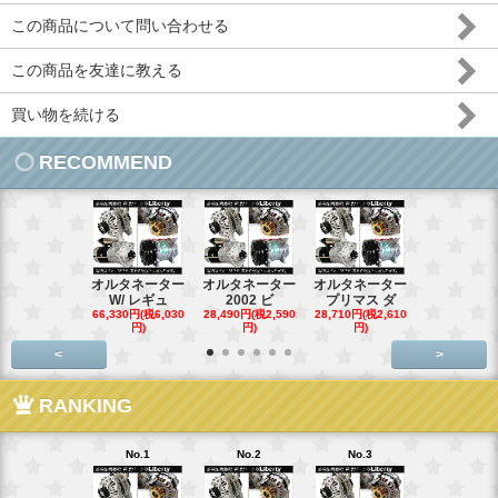
この商品について問い合わせる
この商品を友達に教える
買い物を続ける
RECOMMEND
オルタネーター
オルタネーター
オルタネーター
オルタネー
W/ レギュ
2002 ビ
プリマス ダ
95- 00
66,330円(税6,030
28,490円(税2,590
28,710円(税2,610
28,710円(税2,
円)
円)
円)
円)
<
>
RANKING
No.1
No.2
No.3
No.4