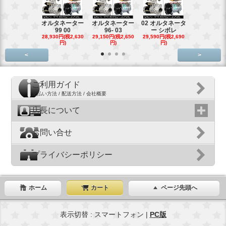
オルタネーター
オルタネーター
02 オルタネータ
スターター
99 00
96- 03
ー シボレ
ター アウ
28,930円(税2,630
29,150円(税2,650
29,590円(税2,690
29,040円(税2,
円)
円)
円)
円)
<
>
ご利用ガイド
支払い方法 / 配送方法 / 会社概要
店長について
お問い合せ
プライバシーポリシー
ホーム
カート
ページ先頭へ
表示切替 : スマートフォン |
PC版