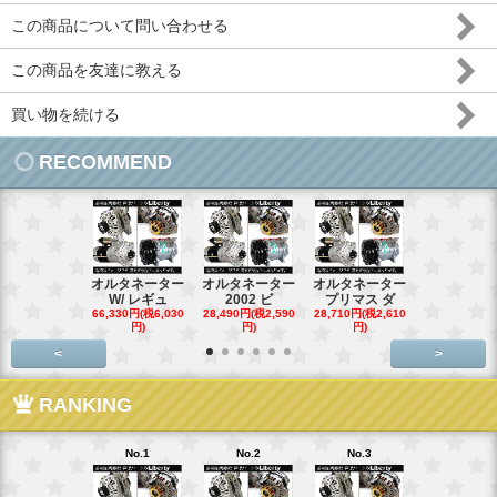
この商品について問い合わせる
この商品を友達に教える
買い物を続ける
RECOMMEND
オルタネーター
オルタネーター
オルタネーター
オルタネー
W/ レギュ
2002 ビ
プリマス ダ
95- 00
66,330円(税6,030
28,490円(税2,590
28,710円(税2,610
28,710円(税2,
円)
円)
円)
円)
<
>
RANKING
No.1
No.2
No.3
No.4