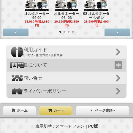
オルタネーター
オルタネーター
02 オルタネータ
スターター
99 00
96- 03
ー シボレ
ター アウ
28,930円(税2,630
29,150円(税2,650
29,590円(税2,690
29,040円(税2,
円)
円)
円)
円)
<
>
ご利用ガイド
支払い方法 / 配送方法 / 会社概要
店長について
お問い合せ
プライバシーポリシー
ホーム
カート
ページ先頭へ
表示切替 : スマートフォン |
PC版