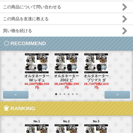
この商品について問い合わせる
この商品を友達に教える
買い物を続ける
RECOMMEND
オルタネーター
オルタネーター
オルタネーター
オルタネー
W/ レギュ
2002 ビ
プリマス ダ
95- 00
66,330円(税6,030
28,490円(税2,590
28,710円(税2,610
28,710円(税2,
円)
円)
円)
円)
<
>
RANKING
No.1
No.2
No.3
No.4