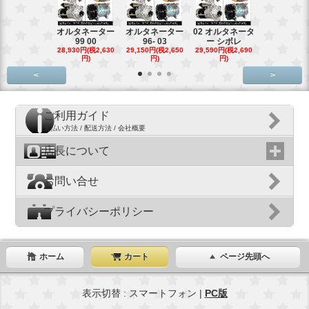
オルタネーター
オルタネーター
02 オルタネータ
スターター
99 00
96- 03
ー シボレ
ター アウ
28,930円(税2,630
29,150円(税2,650
29,590円(税2,690
29,040円(税2,
円)
円)
円)
円)
<
>
ご利用ガイド
支払い方法 / 配送方法 / 会社概要
店長について
お問い合せ
プライバシーポリシー
ホーム
カート
ページ先頭へ
表示切替 : スマートフォン |
PC版