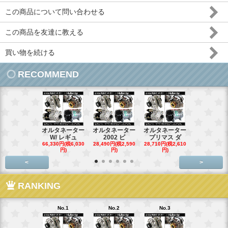
この商品について問い合わせる
この商品を友達に教える
買い物を続ける
RECOMMEND
オルタネーター
オルタネーター
オルタネーター
オルタネー
W/ レギュ
2002 ビ
プリマス ダ
95- 00
66,330円(税6,030
28,490円(税2,590
28,710円(税2,610
28,710円(税2,
円)
円)
円)
円)
<
>
RANKING
No.1
No.2
No.3
No.4