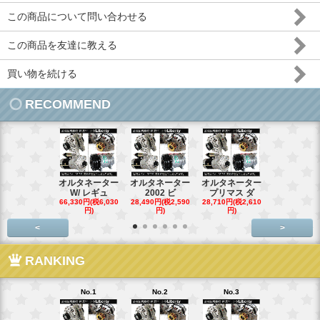
この商品について問い合わせる
この商品を友達に教える
買い物を続ける
RECOMMEND
オルタネーター
オルタネーター
オルタネーター
オルタネー
W/ レギュ
2002 ビ
プリマス ダ
95- 00
66,330円(税6,030
28,490円(税2,590
28,710円(税2,610
28,710円(税2,
円)
円)
円)
円)
<
>
RANKING
No.1
No.2
No.3
No.4