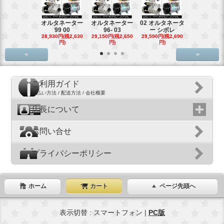
オルタネーター
オルタネーター
02 オルタネータ
スターター
99 00
96- 03
ー シボレ
ター アウ
28,930円(税2,630
29,150円(税2,650
29,590円(税2,690
29,040円(税2,
円)
円)
円)
円)
<
>
ご利用ガイド
支払い方法 / 配送方法 / 会社概要
店長について
お問い合せ
プライバシーポリシー
ホーム
カート
ページ先頭へ
表示切替 : スマートフォン |
PC版