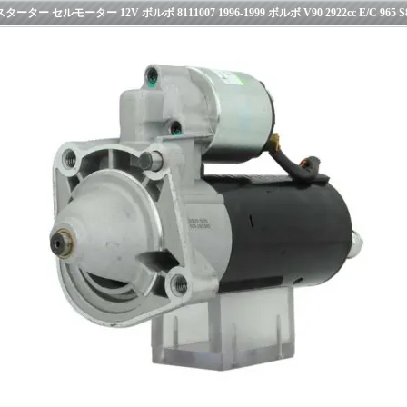
スターター セルモーター 12V ボルボ 8111007 1996-1999 ボルボ V90 2922cc E/C 965 S80I