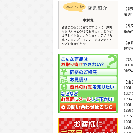
【製
厳選
中村豊
【発
皆さまのお役に立てますように、誠実
単品
なお取引を心がけております。どうぞ
よろしくお願いいたします。アメリカ
車・カミンズ・オナン・ジョンディア
【在
などお任せください。
通常
【製
81110
91624
【適
1996-
1997-
1996-
1996-
1996-
1997-
1996-
1996-