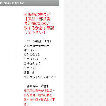
 S90 V90 850 960
※現品の番号が
【製品・部品番
号】欄の記載と一
致するか必ず確認
して下さい！
【パーツ種類・仕様】
スターターモーター
電圧（V)：12
取付穴数：3
出力（Kw）：1.7
回転方向：右
出力(A)：
歯数：9
スピゴット径 (mm)：75.7
【詳細内容・注意】
※現品の番号が【製品・
部品番号】欄の記載と一
致するか必ず確認して下
さい！