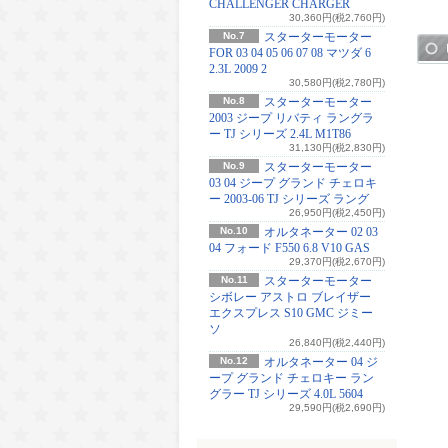
CHALLENGER CHARGER
30,360円(税2,760円)
No.7
スターターモーター
FOR 03 04 05 06 07 08 マツダ 6
2.3L 2009 2
30,580円(税2,780円)
No.8
スターターモーター
2003 ジープ リバティ ラングラ
ー TJ シリーズ 2.4L M1T86
31,130円(税2,830円)
No.9
スターターモーター
03 04 ジープ グランド チェロキ
ー 2003-06 TJ シリーズ ラング
26,950円(税2,450円)
No.10
オルタネーター 02 03
04 フォード F550 6.8 V10 GAS
29,370円(税2,670円)
No.11
スターターモーター
シボレー アストロ ブレイザー
エクスプレス S10 GMC ジミー
ソ
26,840円(税2,440円)
No.12
オルタネーター 04 ジ
ープ グランド チェロキー ラン
グラー TJ シリーズ 4.0L 5604
29,590円(税2,690円)