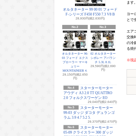
ます
オルタネーター 99 00 01 フォード
ヨー
F-シリーズ F450 F550 7.3 V8 B
28,930円(税2,630円)
とで
No.2
No.3
エア
交換
の冷
る焼
オルタネーター 96-
02 オルタネーター
03 フォード エクス
シボレー アバラン
※現
プローラー マーキ
チ 5.3L 8.1L
29,590円(税2,690
ュリー
円)
MOUNTAINEER 4.
29,150円(税2,650
円)
No.4
スターターモーター
アウディ A3 2.0 TT QUATTRO
2.0 フォルクスワーゲン EO
29,040円(税2,640円)
No.5
スターターモーター
99-03 ダッジ ダコタ デュランゴ
ラム 3.9 4.7 5.2 5.
29,370円(税2,670円)
No.6
スターターモーター
05-09 クライスラー 300 ダッジ