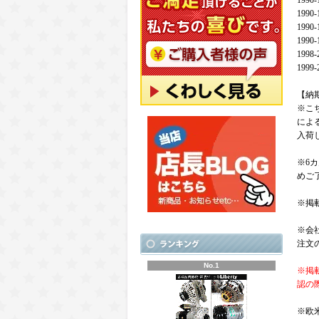
1990
1990
1990-
1990-
1998-
1999-
【納
※こ
によ
入荷
※6
めご
※掲
※会
注文
No.1
※掲
認の
※欧