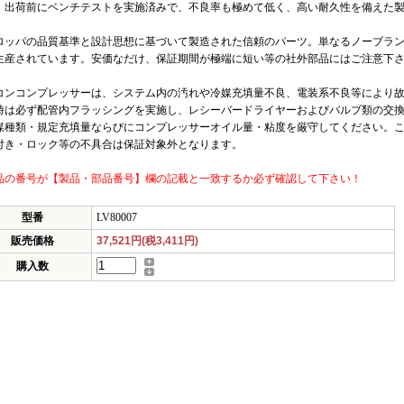
。出荷前にベンチテストを実施済みで、不良率も極めて低く、高い耐久性を備えた
ロッパの品質基準と設計思想に基づいて製造された信頼のパーツ。単なるノーブラ
生産されています。安価なだけ、保証期間が極端に短い等の社外部品にはご注意下
コンコンプレッサーは、システム内の汚れや冷媒充填量不良、電装系不良等により
時は必ず配管内フラッシングを実施し、レシーバードライヤーおよびバルブ類の交
媒種類・規定充填量ならびにコンプレッサーオイル量・粘度を厳守してください。
付き・ロック等の不具合は保証対象外となります。
品の番号が【製品・部品番号】欄の記載と一致するか必ず確認して下さい！
型番
LV80007
販売価格
37,521円(税3,411円)
購入数