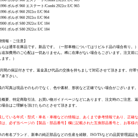
-1996 ボルボ 960 エステート/Combi 2922cc E/C 965
-1996 ボルボ 960 エステート/Combi 2922cc E/C 965
1996 ボルボ 960 2922cc E/C 964
1996 ボルボ 960 2922cc E/C 964
2000 ボルボ S80 2922cc E/C 184
2001 ボルボ S80 2922cc E/C 184
期情報・ご注意】
ちらは通常在庫品です。新品です。（一部車種についてはリビルド品の場合有り。
る追加費用のご心配は一切ありません。稀に在庫がない場合もございます。注文前に
します。）
カ月間の保証付きです。返金及び代品の交換を持ちまして対応させて頂きます。付帯
了承下さい。
載の写真は現品そのものでなく、色や素材、形状など正確でない場合がございます
社概要、特定商取引法、お買い物ガイドページなどにあります、注文時のご注意、
の場合はご理解を頂けたものとさせて頂きます。
載している年式・型式・車名・車種などの情報は、あくまで参考情報であり、正確
際は、必ず当ページの【製品・部品番号】欄に記載された互換部品番号と、お客様
米の有名ブランド、新車の純正部品などの生産を経験、ISO/TSなどの品質管理認