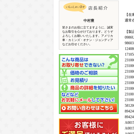
【在
通常
中村豊
皆さまのお役に立てますように、誠実
【製
なお取引を心がけております。どうぞ
よろしくお願いいたします。アメリカ
0986
車・カミンズ・オナン・ジョンディア
98603
などお任せください。
12408
17105
23100
23100
23100
23100
23100
23100
23100
2310
58120
89424
89424
A001
A001