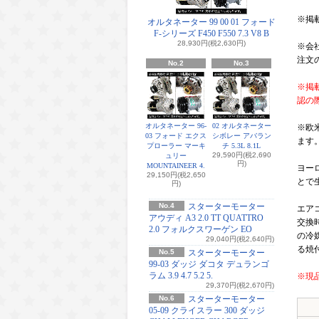
※掲
オルタネーター 99 00 01 フォード
F-シリーズ F450 F550 7.3 V8 B
28,930円(税2,630円)
※会
注文
No.2
No.3
※掲
認の
オルタネーター 96-
02 オルタネーター
※欧
03 フォード エクス
シボレー アバラン
ます
プローラー マーキ
チ 5.3L 8.1L
29,590円(税2,690
ュリー
円)
MOUNTAINEER 4.
ヨー
29,150円(税2,650
とで
円)
No.4
スターターモーター
エア
アウディ A3 2.0 TT QUATTRO
交換
2.0 フォルクスワーゲン EO
の冷
29,040円(税2,640円)
る焼
No.5
スターターモーター
99-03 ダッジ ダコタ デュランゴ
ラム 3.9 4.7 5.2 5.
※現
29,370円(税2,670円)
No.6
スターターモーター
05-09 クライスラー 300 ダッジ