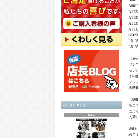
A001
A001
A1T2
A1T2
A1T3
A1T3
GD20
LR13
LR13
【適
ヤンマ
モデル
その他
ンジ
搭載
【納
※こ
によ
No.1
入荷
※6
めご