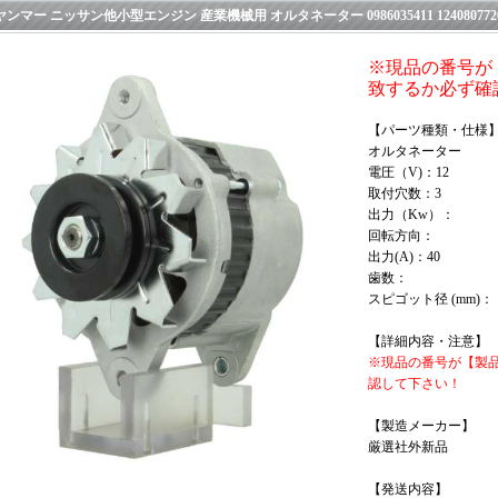
ヤンマー ニッサン他小型エンジン 産業機械用 オルタネーター 0986035411 12408077
※現品の番号が
致するか必ず確
【パーツ種類・仕様
オルタネーター
電圧（V)：12
取付穴数：3
出力（Kw）：
回転方向：
出力(A)：40
歯数：
スピゴット径 (mm)：
【詳細内容・注意】
※現品の番号が【製
認して下さい！
【製造メーカー】
厳選社外新品
【発送内容】