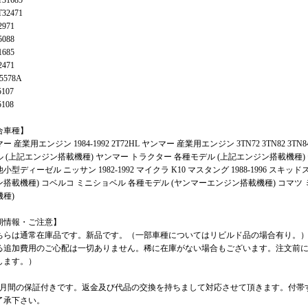
T31685
T32471
2971
5088
1685
2471
5578A
5107
5108
合車種】
ー 産業用エンジン 1984-1992 2T72HL ヤンマー 産業用エンジン 3TN72 3TN82 3TN84
 (上記エンジン搭載機種) ヤンマー トラクター 各種モデル (上記エンジン搭載機種) ヤンマ
小型ディーゼル ニッサン 1982-1992 マイクラ K10 マスタング 1988-1996 スキッドステ
ン搭載機種) コベルコ ミニショベル 各種モデル (ヤンマーエンジン搭載機種) コマツ
機種)
期情報・ご注意】
ちらは通常在庫品です。新品です。（一部車種についてはリビルド品の場合有り。
る追加費用のご心配は一切ありません。稀に在庫がない場合もございます。注文前に
します。）
カ月間の保証付きです。返金及び代品の交換を持ちまして対応させて頂きます。付帯
了承下さい。