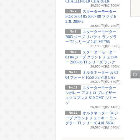
CHALLENGER CHARGER
30,360円(税2,760円)
No.7
スターターモーター
FOR 03 04 05 06 07 08 マツダ 6
2.3L 2009 2
30,580円(税2,780円)
No.8
スターターモーター
2003 ジープ リバティ ラングラ
ー TJ シリーズ 2.4L M1T86
31,130円(税2,830円)
No.9
スターターモーター
03 04 ジープ グランド チェロキ
ー 2003-06 TJ シリーズ ラング
26,950円(税2,450円)
No.10
オルタネーター 02 03
04 フォード F550 6.8 V10 GAS
29,370円(税2,670円)
No.11
スターターモーター
シボレー アストロ ブレイザー
エクスプレス S10 GMC ジミー
ソ
26,840円(税2,440円)
No.12
オルタネーター 04 ジ
ープ グランド チェロキー ラン
グラー TJ シリーズ 4.0L 5604
29,590円(税2,690円)