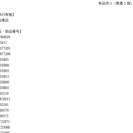
単品売り（数量１個
庫の有無】
在庫品
品・部品番号】
UR0929
5411
077201
877200
01805
01B00
01B05
01B15
03B00
03B05
10110
0D1B15
03181
69570
69571
T22971
T25088