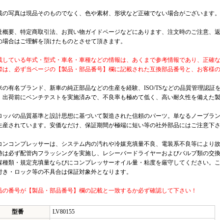
載の写真は現品そのものでなく、色や素材、形状など正確でない場合がございます
社概要、特定商取引法、お買い物ガイドページなどにあります、注文時のご注意、
の場合はご理解を頂けたものとさせて頂きます。
載している年式・型式・車名・車種などの情報は、あくまで参考情報であり、正確
際は、必ず当ページの【製品・部品番号】欄に記載された互換部品番号と、お客様
米の有名ブランド、新車の純正部品などの生産を経験、ISO/TSなどの品質管理認
。出荷前にベンチテストを実施済みで、不良率も極めて低く、高い耐久性を備えた
ロッパの品質基準と設計思想に基づいて製造された信頼のパーツ。単なるノーブラ
生産されています。安価なだけ、保証期間が極端に短い等の社外部品にはご注意下
コンコンプレッサーは、システム内の汚れや冷媒充填量不良、電装系不良等により
時は必ず配管内フラッシングを実施し、レシーバードライヤーおよびバルブ類の交
媒種類・規定充填量ならびにコンプレッサーオイル量・粘度を厳守してください。
付き・ロック等の不具合は保証対象外となります。
品の番号が【製品・部品番号】欄の記載と一致するか必ず確認して下さい！
型番
LV80155