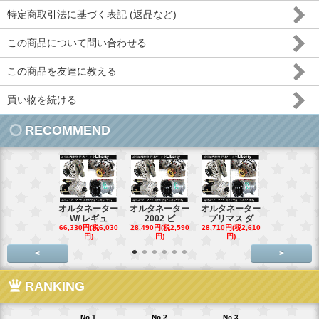
特定商取引法に基づく表記 (返品など)
この商品について問い合わせる
この商品を友達に教える
買い物を続ける
RECOMMEND
オルタネーター
オルタネーター
オルタネーター
オルタネー
W/ レギュ
2002 ビ
プリマス ダ
95- 00
66,330円(税6,030
28,490円(税2,590
28,710円(税2,610
28,710円(税2,
円)
円)
円)
円)
<
>
RANKING
No.1
No.2
No.3
No.4