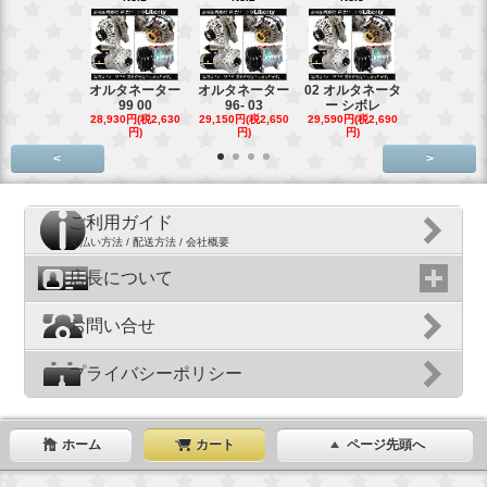
オルタネーター
オルタネーター
02 オルタネータ
スターター
99 00
96- 03
ー シボレ
ター アウ
28,930円(税2,630
29,150円(税2,650
29,590円(税2,690
29,040円(税2,
円)
円)
円)
円)
<
>
ご利用ガイド
支払い方法 / 配送方法 / 会社概要
店長について
お問い合せ
プライバシーポリシー
ホーム
カート
ページ先頭へ