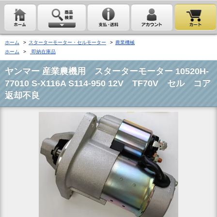
ホーム
>
スターターモーター・セルモーター
>
農業機械
ホーム
>
即納在庫品
ヤンマー 産業農機用 スターターモーター 10520H-
77010 S-X116A S114-950 12V TF70V セル コア
返却不良