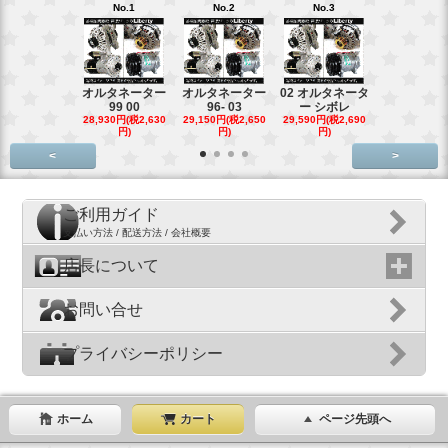
No.1
No.2
No.3
No.4
オルタネーター
オルタネーター
02 オルタネータ
スターター
99 00
96- 03
ー シボレ
ター アウ
28,930円(税2,630
29,150円(税2,650
29,590円(税2,690
29,040円(税2,
円)
円)
円)
円)
<
>
ご利用ガイド
支払い方法 / 配送方法 / 会社概要
店長について
お問い合せ
プライバシーポリシー
ホーム
カート
ページ先頭へ