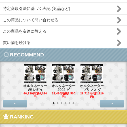
特定商取引法に基づく表記 (返品など)
この商品について問い合わせる
この商品を友達に教える
買い物を続ける
RECOMMEND
オルタネーター
オルタネーター
オルタネーター
オルタネー
W/ レギュ
2002 ビ
プリマス ダ
95- 00
66,330円(税6,030
28,490円(税2,590
28,710円(税2,610
28,710円(税2,
円)
円)
円)
円)
<
>
RANKING