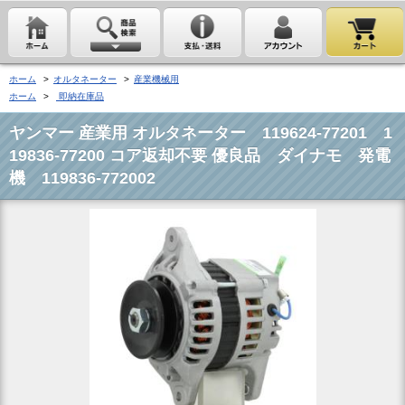
ホーム
>
オルタネーター
>
産業機械用
ホーム
>
即納在庫品
ヤンマー 産業用 オルタネーター 119624-77201 1
19836-77200 コア返却不要 優良品 ダイナモ 発電
機 119836-772002