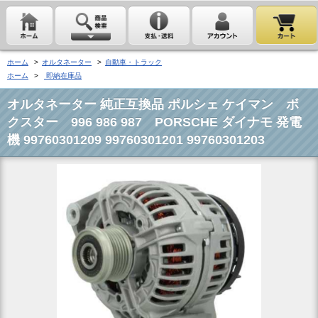
ホーム
>
オルタネーター
>
自動車・トラック
ホーム
>
即納在庫品
オルタネーター 純正互換品 ポルシェ ケイマン ボ
クスター 996 986 987 PORSCHE ダイナモ 発電
機 99760301209 99760301201 99760301203