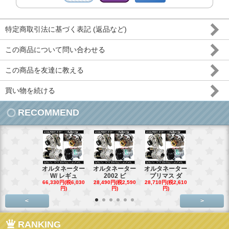
特定商取引法に基づく表記 (返品など)
この商品について問い合わせる
この商品を友達に教える
買い物を続ける
RECOMMEND
オルタネーター
オルタネーター
オルタネーター
オルタネー
W/ レギュ
2002 ビ
プリマス ダ
95- 00
66,330円(税6,030
28,490円(税2,590
28,710円(税2,610
28,710円(税2,
円)
円)
円)
円)
<
>
RANKING