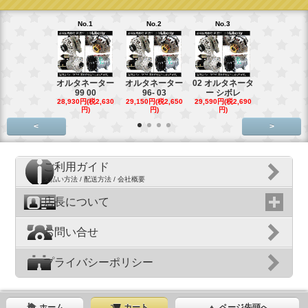
No.1
No.2
No.3
No.4
オルタネーター
オルタネーター
02 オルタネータ
スターター
99 00
96- 03
ー シボレ
ター アウ
28,930円(税2,630
29,150円(税2,650
29,590円(税2,690
29,040円(税2,
円)
円)
円)
円)
<
>
ご利用ガイド
支払い方法 / 配送方法 / 会社概要
店長について
お問い合せ
プライバシーポリシー
ホーム
カート
ページ先頭へ